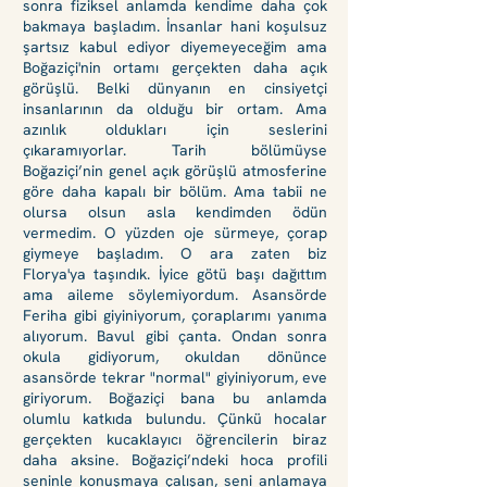
sonra fiziksel anlamda ke
ndime daha çok
bakmaya başladım. İnsanlar hani koşulsuz
şartsız kabul ediyor diyemeyeceğim ama
Boğaziçi'nin ortamı gerçekten daha açık
görüşlü. Belki dünyanın en cinsiyetçi
insanlarının da olduğu bir ortam. Ama
azınlık oldukları için seslerini
çıkaramıyorlar. Tarih bölümüyse
Boğaziçi’nin genel açık görüşlü atmosferine
göre daha kapalı bir bölüm. Ama tabii ne
olursa olsun asla kendimden ödün
vermedim. O yüzden oje sürmeye, çorap
giymeye başladım. O ara zaten biz
Florya'ya taşındık. İyice götü başı dağıttım
ama aileme söylemiyordum. Asansörde
Feriha gibi giyiniyorum, çoraplarımı yanıma
alıyorum. Bavul gibi çanta. Ondan sonra
okula gidiyorum, okuldan dönünce
asansörde tekrar "normal" giyiniyorum, eve
giriyorum. Boğaziçi bana bu anlamda
olumlu katkıda bulundu. Çünkü hocalar
gerçekten kucaklayıcı öğrencilerin biraz
daha aksine. Boğaziçi’ndeki hoca profili
seninle konuşmaya çalışan, seni anlamaya