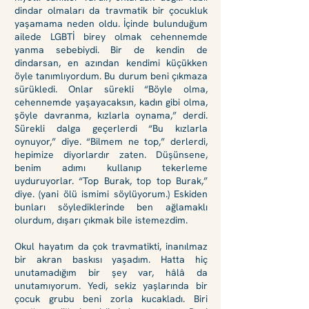
dindar olmaları da travmatik bir çocukluk
yaşamama neden oldu. İçinde bulunduğum
ailede LGBTİ birey olmak cehennemde
yanma sebebiydi. Bir de kendin de
dindarsan, en azından kendimi küçükken
öyle tanımlıyordum. Bu durum beni çıkmaza
sürükledi. Onlar sürekli “Böyle olma,
cehennemde yaşayacaksın, kadın gibi olma,
şöyle davranma, kızlarla oynama,” derdi.
Sürekli dalga geçerlerdi “Bu kızlarla
oynuyor,” diye. “Bilmem ne top,” derlerdi,
hepimize diyorlardır zaten. Düşünsene,
benim adımı kullanıp tekerleme
uyduruyorlar. “Top Burak, top top Burak,”
diye. (yani ölü ismimi söylüyorum.) Eskiden
bunları söylediklerinde ben ağlamaklı
olurdum, dışarı çıkmak bile istemezdim.
Okul hayatım da çok travmatikti, inanılmaz
bir akran baskısı yaşadım. Hatta hiç
unutamadığım bir şey var, hâlâ da
unutamıyorum. Yedi, sekiz yaşlarında bir
çocuk grubu beni zorla kucakladı. Biri