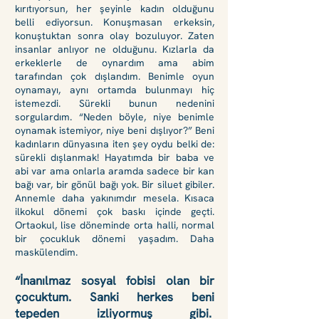
kırıtıyorsun, her şeyinle kadın olduğunu
belli ediyorsun. Konuşmasan erkeksin,
konuştuktan sonra olay bozuluyor. Zaten
insanlar anlıyor ne olduğunu. Kızlarla da
erkeklerle de oynardım ama abim
tarafından çok dışlandım. Benimle oyun
oynamayı, aynı ortamda bulunmayı hiç
istemezdi. Sürekli bunun nedenini
sorgulardım. “Neden böyle, niye benimle
oynamak istemiyor, niye beni dışlıyor?” Beni
kadınların dünyasına iten şey oydu belki de:
sürekli
dışlanmak! Hayatımda bir baba ve
abi var ama onlarla aramda sadece bir kan
bağı var, bir gönül bağı yok. Bir siluet gibiler.
Annemle daha yakınımdır mesela. Kısaca
ilkokul dönemi çok baskı içinde geçti.
Ortaokul, lise döneminde orta halli, normal
bir çocukluk dönemi yaşadım. Daha
maskülendim.
“İnanılmaz sosyal fobisi olan bir
çocuktum. Sanki herkes beni
tepeden izliyormuş gibi.