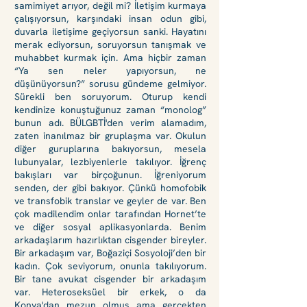
samimiyet arıyor, değil mi? İletişim kurmaya
çalışıyorsun, karşındaki insan odun gibi,
duvarla iletişime geçiyorsun sanki. Hayatını
merak ediyorsun, soruyorsun tanışmak ve
muhabbet kurmak için. Ama hiçbir zaman
“Ya sen neler yapıyorsun, ne
düşünüyorsun?” sorusu gündeme gelmiyor.
Sürekli ben soruyorum. Oturup kendi
kendinize konuştuğunuz zaman “monolog”
bunun adı. BÜLGBTİ'den verim alamadım,
zaten inanılmaz bir gruplaşma var. Okulun
diğer guruplarına bakıyorsun, mesela
lubunyalar, lezbiyenlerle takılıyor. İğrenç
bakışları var birçoğunun. İğreniyorum
senden, der gibi bakıyor. Çünkü homofobik
ve transfobik translar ve geyler de var. Ben
çok madilendim onlar tarafından Hornet’te
ve diğer sosyal aplikasyonlarda. Benim
arkadaşlarım hazırlıktan cisgender bireyler.
Bir arkadaşım var, Boğaziçi Sosyoloji’den bir
kadın. Çok seviyorum, onunla takılıyorum.
Bir tane avukat cisgender bir arkadaşım
var. Heteroseksüel bir erkek, o da
Konya'dan mezun olmuş ama gerçekten