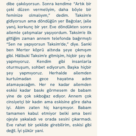
dibe çakılıyorsun. Sonra kendime “Artık bir
çeki düzen vermeliyim, daha böyle bir
feminize olmalıyım,” dedim. Taksim'e
gidiyorsun ama döndüğün yer Bağcılar, (aile
yanı), korkunç bir yer. Eve döndükten sonra
ailemle çatışmalar yaşıyordum. Taksim'e ilk
gittiğim zaman annem telefonda bağırmıştı
“Sen ne yapıyorsun Taksim'de,” diye. Sanki
ben Merter köprü altında şeye çıkmışım
gibi. Hâlbuki Taksim'e gitmişim, hiçbir şey de
yapmıyoruz. Kendim gibi insanlarla
oturmuşum, sohbet ediyorum. Başka hiçbir
şey yapmıyoruz. Herhalde ailemden
kurtulmadan gece hayatına adım
atamayacağım. Her ne kadar ailemden
eskisi kadar baskı görmesem de babam
yine de çok sıkboğaz ediyor. Annem çok
cinsiyetçi bir kadın ama eskisine göre daha
iyi. Abim zaten hiç karışmıyor. Babam
tamamen kabul etmiyor belki ama beni
ojeyle yakaladı ve orada sesini çıkarmadı.
Eve rahat bir şekilde girebilirim, eskisi gibi
değil. İyi şükür yani.