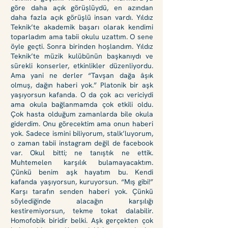
göre daha açık görüşlüydü, en azından
daha fazla açık görüşlü insan vardı. Yıldız
Teknik’te akademik başarı olarak kendimi
toparladım ama tabii okulu uzattım. O sene
öyle geçti. Sonra birinden hoşlandım. Yıldız
Teknik’te müzik kulübünün başkanıydı ve
sürekli konserler, etkinlikler düzenliyordu.
Ama yani ne derler “Tavşan dağa âşık
olmuş, dağın haberi yok.” Platonik bir aşk
yaşıyorsun kafanda. O da çok acı vericiydi
ama okula bağlanmamda çok etkili oldu.
Çok hasta olduğum zamanlarda bile okula
giderdim. Onu görecektim ama onun haberi
yok. Sadece ismini biliyorum, stalk’luyorum,
o zaman tabii instagram değil de facebook
var. Okul bitti; ne tanıştık ne ettik.
Muhtemelen karşılık bulamayacaktım.
Çünkü benim aşk hayatım bu. Kendi
kafanda yaşıyorsun, kuruyorsun. “Mış gibi!”
Karşı tarafın senden haberi yok. Çünkü
söylediğinde alacağın karşılığı
kestiremiyorsun, tekme tokat dalabilir.
Homofobik biridir belki. Aşk gerçekten çok