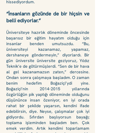
hissediyordum.
“İnsanların gözünde de bir hiçsin ve
belli ediyorlar.”
Üniversiteye hazırlık döneminde öncesinde
başarısız bir eğitim hayatım olduğu için
insanlar benden umutsuzdu. “Bu,
üniversiteyi kazanamaz, yapamaz,
dershaneye göndermeyin,” diyorlardı. Bir
gün üniversite üniversite geziyoruz, Yıldız
Teknik’e de götürmüşlerdi. “Sen de bir hava
al gel kazanamazsın zaten,” dercesine.
Ondan s
onra çalışmaya başladım. O zaman
benim hedefim Boğaziçi’ydi yine.
Boğaziçi’nin
2014-2015
yıllarında
özgürlüğün pik yaptığı döneminde olduğunu
düşününce insan özeniyor, en iyi orada
rahat bir şekilde yaşarsın, kendini ifade
edebilirsin, diye. Neyse, çalışmalar çok iyi
gidiyordu. Sıfırdan başlıyorsun bayağı;
toplama işleminden başladım ben. Çok
emek verdim. Artık kendimi toparlamam