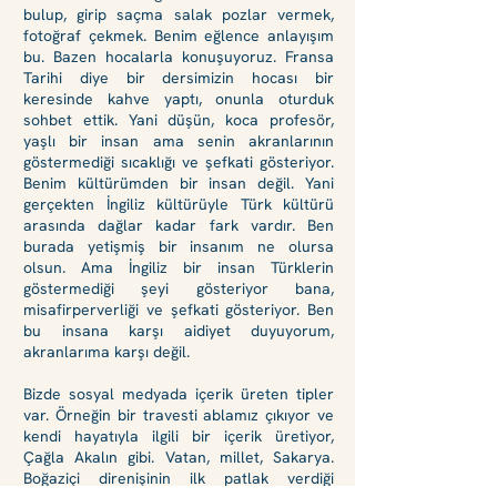
bulup, girip saçma salak pozlar vermek,
fotoğraf çekmek. Benim eğlence anlayışım
bu. Bazen hocalarla konuşuyoruz. Fransa
Tarihi diye bir dersimizin hocası bir
keresinde kahve yaptı, onunla oturduk
sohbet ettik. Yani düşün, koca profesör,
yaşlı bir insan ama senin akranlarının
göstermediği sıcaklığı ve şefkati gösteriyor.
Benim kültürümden bir insan değil. Yani
gerçekten İngiliz kültürüyle Türk kültürü
arasında dağlar kadar fark vardır. Ben
burada yetişmiş bir insanım ne olursa
olsun. Ama İngiliz bir insan Türklerin
göstermediği şeyi gösteriyor bana,
misafirperverliği ve şefkati gösteriyor. Ben
bu insana karşı aidiyet duyuyorum,
akranlarıma karşı değil.
Bizde sosyal medyada içerik üreten tipler
var. Örneğin bir travesti ablamız çıkıyor ve
kendi hayatıyla ilgili bir içerik üretiyor,
Çağla Akalın gibi. Vatan, millet, Sakarya.
Boğaziçi direnişinin ilk patlak verdiği