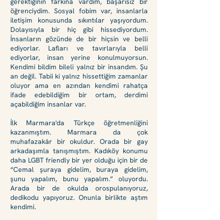
gerektiğinin farkına vardım, başarısız bir
öğrenciydim. Sosyal fobim var, insanlarla
iletişim konusunda sıkıntılar yaşıyordum.
Dolayısıyla bir hiç gibi hissediyordum.
İnsanların gözünde de bir hiçsin ve belli
ediyorlar. Lafları ve tavırlarıyla belli
ediyorlar, insan yerine konulmuyorsun.
Kendimi bildim bileli yalnız bir insandım. Şu
an değil. Tabii ki yalnız hissettiğim zamanlar
oluyor ama en azından kendimi rahatça
ifade edebildiğim bir ortam, derdimi
açabildiğim insanlar var.
İlk Marmara'da Türkçe öğretmenliğini
kazanmıştım. Marmara da çok
muhafazakâr bir okuldur. Orada bir gay
arkadaşımla tanışmıştım. Kadıköy konumu
daha LGBT friendly bir yer olduğu için bir de
“Cemal şuraya gidelim, buraya gidelim,
şunu yapalım, bunu yapalım.” oluyordu.
Arada bir de okulda orospulanıyoruz,
dedikodu yapıyoruz. Onunla birlikte aştım
kendimi.