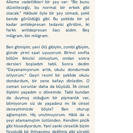
Aileme vadettikleri bir şey var: “Biz bunu
düzelteceğiz, bu normal bir erkek gibi
olacak.” Hâlbuki öyle bir şey olmadı, şekil
bende görüldüğü gibi. Bu şekilde bir yıl
kadar antidepresan tedavisi gördüm, iki
farklı antidepresan ilacı aldım. Beş
miligram, bin miligram.
Ben gitmişim; yani ölü gibiyim, zombi gibiyim,
günde yirmi saat uyuyorum. Birinci sınıfta
bölüm ikincisi olmuştum, ondan sonra
dersleri boşladım tabii. Sonra dedim
“Dayanamıyorum artık, okulu dondurmak
istiyorum.” Gayri resmî bir şekilde okulu
dondurdum, bir sene kafayı dinledim. O
zaman sorunlar daha da büyüdü. İlk cinsel
ilişkimi yaşadım o dönemde. Tabii bundan
da duymuş olduğum bir pişmanlık var,
bilmiyorum siz de yaşadınız mı ilk cinsel
deneyiminizde böyle? Ben oturup
ağlamıştım. Hiç unutmuyorum. Hâlâ da o
şeyi atamamıştım üstümden. Kendimi pislik
gibi hissediyordum. Yani sanki cinsellik bizim
fizyolojik bir ihtiyacımız değilmiş gibi sürekl
i