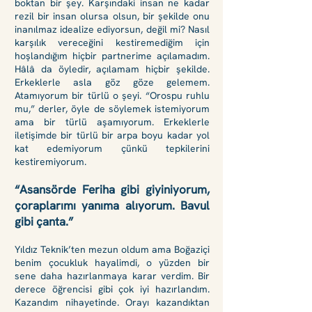
boktan bir şey. Karşındaki insan ne kadar
rezil bir insan olursa olsun, bir şekilde onu
inanılmaz idealize ediyorsun, değil mi? Nasıl
karşılık vereceğini kestiremediğim için
hoşlandığım hiçbir partnerime açılamadım.
Hâlâ da öyledir, açılamam hiçbir şekilde.
Erkeklerle asla göz göze gelemem.
Atamıyorum bir türlü o şeyi. “Orospu ruhlu
mu,” derler, öyle de söylemek istemiyorum
ama bir türlü aşamıyorum. Erkeklerle
iletişimde bir türlü bir arpa boyu kadar yol
kat edemiyorum çünkü tepkilerini
kestiremiyorum.
“Asansörde Feriha gibi giyiniyorum,
çoraplarımı yanıma alıyorum. Bavul
gibi çanta.”
Yıldız Teknik’ten mezun oldum ama Boğaziçi
benim çocukluk hayalimdi, o yüzden bir
sene daha hazırlanmaya karar verdim. Bir
derece öğrencisi gibi çok iyi hazırlandım.
Kazandım nihayetinde. Orayı kazandıktan