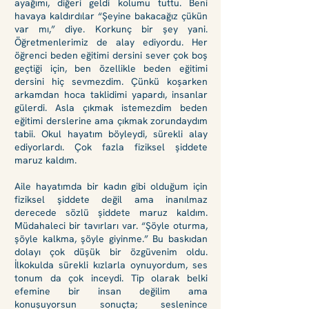
ayağımı, diğeri geldi kolumu tuttu. Beni
havaya kaldırdılar “Şeyine bakacağız çükün
var mı,” diye. Korkunç bir şey yani.
Öğretmenlerimiz de alay ediyordu. Her
öğrenci beden eğitimi dersini sever çok boş
geçtiği için, ben özellikle beden eğitimi
dersini hiç sevmezdim. Çünkü koşarken
arkamdan hoca taklidimi yapardı, insanlar
gülerdi. Asla çıkmak istemezdim beden
eğitimi derslerine ama çıkmak zorundaydım
tabii. Okul hayatım böyleydi, sürekli alay
ediyorlardı. Çok fazla fiziksel şiddete
maruz kaldım.
Aile hayatımda bir kadın gibi olduğum için
fiziksel şiddete değil ama inanılmaz
derecede sözlü şiddete maruz kaldım.
Müdahaleci bir tavırları var. “Şöyle oturma,
şöyle kalkma, şöyle giyinme.” Bu baskıdan
dolayı çok düşük bir özgüvenim oldu.
İlkokulda sürekli kızlarla oynuyordum, ses
tonum da çok inceydi. Tip olarak belki
efemine bir insan değilim ama
konuşuyorsun sonuçta; seslenince