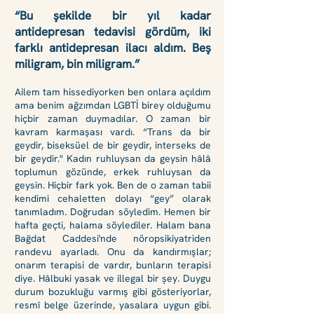
“Bu şekilde bir yıl kadar
antidepresan tedavisi gördüm, iki
farklı antidepresan ilacı aldım. Beş
miligram, bin miligram.”
Ailem tam hissediyorken ben onlara açıldım
ama be
nim ağzımdan LGBTİ birey olduğumu
hiçbir zaman duymadılar. O zaman bir
kavram karmaşası vardı. “Trans da bir
geydir, biseksüel de bir geydir, interseks de
bir geydir." Kadın ruhluysan da geysin hâlâ
toplumun gözünde, erkek ruhluysan da
geysin. Hiçbir fark yok. Ben de o zaman tabii
kendimi cehaletten dolayı “gey” olarak
tanımladım. Doğrudan söyledim. Hemen bir
hafta geçti, halama söylediler. Halam bana
Bağdat Caddesi'nde nöropsikiyatriden
randevu ayarladı. Onu da kandırmışlar;
onarım terapisi de vardır, bunların terapisi
diye. Hâlbuki yasak ve illegal bir şey. Duygu
durum bozukluğu varmış gibi gösteriyorlar,
resmî belge üzerinde, yasalara uygun gibi.