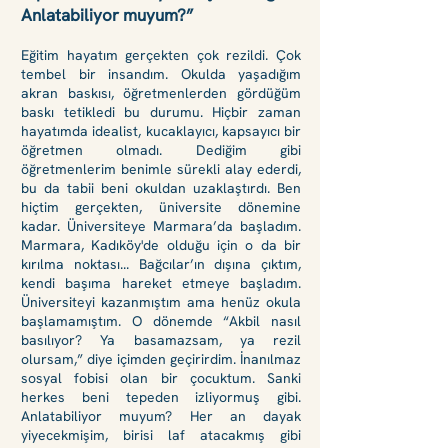
Anlatabiliyor muyum?”
Eğitim hayatım gerçekten çok rezildi. Çok
tembel bir insandım. Okulda yaşadığım
akran baskısı, öğretmenlerden gördüğüm
baskı tetikledi bu durumu. Hiçbir zaman
hayatımda idealist, kucaklayıcı, kapsayıcı bir
öğretmen olmadı. Dediğim gibi
öğretmenlerim benimle sürekli alay ederdi,
bu da tabii beni okuldan uzaklaştırdı. Ben
hiçtim gerçekten, üniversite dönemine
kadar. Üniversiteye Marmara’da başladım.
Marmara, Kadıköy'de olduğu için o da bir
kırılma noktası... Bağcılar’ın dışına çıktım,
kendi başıma hareket etmeye başladım.
Üniversiteyi kazanmıştım ama henüz okula
başlamamıştım. O dönemde “Akbil nasıl
basılıyor? Ya basamazsam, ya rezil
olursam,” diye içimden geçirirdim. İnanılmaz
sosyal fobisi olan bir çocuktum. Sanki
herkes beni tepeden izliyormuş gibi
.
Anlatabiliyor muyum? Her an dayak
yiyecekmişim, birisi laf atacakmış gibi