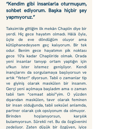
“Kendim gibi insanlarla oturmuşum,
sohbet ediyorum. Başka hiçbir şey
yapmıyoruz.”
Taksim'de gittiğim ilk mekân Chaplin diye bir
yerdi. Hiç gece hayatım olmadı. Hâlâ öyle,
üçte de eve döndüğüm oluyor ama
kütüphanedeysem geç kalıyorum. Bir tek
odur. Benim gece hayatımın pik noktası
gece 10'a kadar Chaplin'de olmak. Orada
yeni insanlar tanıyıp ortam yaptığın için
ufkun ister istemez genişliyor. Kendi
inançlarını da sorgulamaya başlıyorsun ve
artık “Yeter!” diyorsun. Tabii o zamanlar tip
ve giyiniş olarak maskülen bir insanım.
Gerçi yeni açılmaya başladım ama o zaman
tabii tam “cemaat abisi”yim. O yüzden
dışarıdan maskülen, tavır olarak feminen
bir insan olduğunda, tabii seksüel anlamda,
partner olarak çok opsiyonum da olmuyor.
Birinden hoşlanıyorsun, karşılık
bulamıyorsun. Sürekli ret. Bu da özgüvenini
zedeliyor. Zaten düşük bir özgüven, iyice