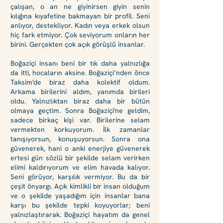
çalışan, o an ne giyinirsen giyin senin
kılığına kıyafetine bakmayan bir profil. Seni
anlıyor, destekliyor. Kadın veya erkek olsun
hiç fark etmiyor. Çok seviyorum onların her
birini. Gerçekten çok açık görüşlü insanlar.
Boğaziçi insanı beni bir tık daha yalnızlığa
da itti, hocaların aksine. Boğaziçi’nden önce
Taksim'de biraz daha kolektif oldum.
Arkama birilerini aldım, yanımda birileri
oldu. Yalnızlıktan biraz daha bir bütün
olmaya geçtim. Sonra Boğaziçi'ne geldim,
sadece birkaç kişi var. Birilerine selam
vermekten korkuyorum. İlk zamanlar
tanışıyorsun, konuşuyorsun. Sonra ona
güvenerek, hani o anki enerjiye güvenerek
ertesi gün sözlü bir şekilde selam verirken
elimi kaldırıyorum ve elim havada kalıyor.
Seni görüyor, karşılık vermiyor. Bu da bir
çeşit önyargı. Açık kimlikli bir insan olduğum
ve o şekilde yaşadığım için insanlar bana
karşı bu şekilde tepki koyuyorlar; beni
yalnızlaştırarak. Boğaziçi hayatım da genel