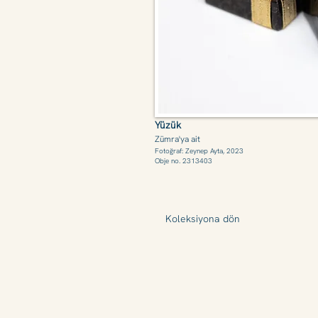
Yüzük
Zümra'ya
ait
Fotoğraf: Zeynep Ayta, 2023
Obje no. 2313403
Koleksiyona dön